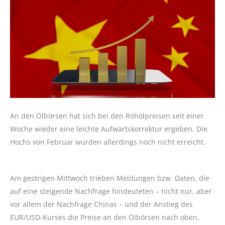
An den Ölbörsen hat sich bei den Rohölpreisen seit einer
Woche wieder eine leichte Aufwärtskorrektur ergeben. Die
Hochs von Februar wurden allerdings noch nicht erreicht.
Am gestrigen Mittwoch trieben Meldungen bzw. Daten, die
auf eine steigende Nachfrage hindeuteten – nicht nur, aber
vor allem der Nachfrage Chinas – und der Anstieg des
EUR/USD-Kurses die Preise an den Ölbörsen nach oben,