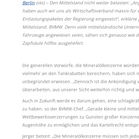
Berlin
(ots) – Den Mittelstand nicht weiter belasten: „A
haben auch wir uns als Wirtschaftsverband massiv für 
Entlastungspaketes der Regierung eingesetzt“, erklärte
Mittelstand. BVMW. Denn viele mittelständische Unterne
Fahrzeuge angewiesen seien, sähen sich genauso wie 
Zapfsäule hilflos ausgeliefert.
Die generellen Vorwürfe, die Mineralölkonzerne würden
vielmehr an den Tankrabatten bereichern, haben sich na
unbegründet erwiesen. „Dennoch ist die Ankündigung v
überarbeiten, aus unserer Sicht weiterhin richtig und wi
Auch in Zukunft werde es darum gehen, eine schlagkrä
zu haben, so der BVMW-Chef. „Gerade kleine und mitte
Wettbewerbsverzerrungen zu Gunsten großer Konzerne.
Augenhöhe zu ermöglichen und das Kartellrecht entspr
Jerger betont: „Die Mineralölkonzerne müssen sich jed