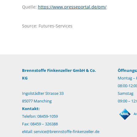
Quelle:
https://www.presseportal.de/pm/
Source: Futures-Services
Brennstoffe Finkenzeller GmbH & Co.
Öffnungsz
KG
Montag – F
08:00-12:0
Ingolstädter Strasse 33
Samstag
85077 Manching
09:00 – 12
Kontakt:
Telefon: 08459-1059
Fax: 08459 – 326388
eMail:
service@brennstoffe-finkenzeller.de