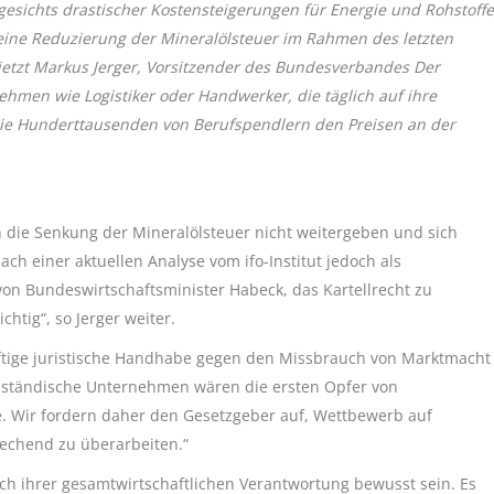
ngesichts drastischer Kostensteigerungen für Energie und Rohstoffe
eine Reduzierung der Mineralölsteuer im Rahmen des letzten
 jetzt Markus Jerger, Vorsitzender des Bundesverbandes Der
hmen wie Logistiker oder Handwerker, die täglich auf ihre
die Hunderttausenden von Berufspendlern den Preisen an der
 die Senkung der Mineralölsteuer nicht weitergeben und sich
ch einer aktuellen Analyse vom ifo-Institut jedoch als
on Bundeswirtschaftsminister Habeck, das Kartellrecht zu
chtig“, so Jerger weiter.
ftige juristische Handhabe gegen den Missbrauch von Marktmacht
lständische Unternehmen wären die ersten Opfer von
 Wir fordern daher den Gesetzgeber auf, Wettbewerb auf
echend zu überarbeiten.“
och ihrer gesamtwirtschaftlichen Verantwortung bewusst sein. Es