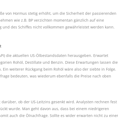
traße von Hormus stetig erhöht, um die Sicherheit der passierenden
rnehmen wie z.B. BP verzichten momentan gänzlich auf eine
ng und des Schiffes nicht vollkommen gewährleistet werden kann.
t
API) die aktuellen US-Ölbestandsdaten herausgeben. Erwartet
gorien Rohöl, Destillate und Benzin. Diese Erwartungen lassen die
h. Ein weiterer Rückgang beim Rohöl wäre also der siebte in Folge.
hfrage bedeuten, was wiederum ebenfalls die Preise nach oben
darüber, ob der US-Leitzins gesenkt wird. Analysten rechnen fest
ückt wurde. Man geht davon aus, dass bei einem niedrigeren
omit auch die Ölnachfrage. Sollte es wider erwarten nicht zu eine