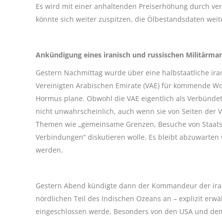
Es wird mit einer anhaltenden Preiserhöhung durch ver
könnte sich weiter zuspitzen, die Ölbestandsdaten weit
Ankündigung eines iranisch und russischen Militärma
Gestern Nachmittag wurde über eine halbstaatliche ira
Vereinigten Arabischen Emirate (VAE) für kommende Wo
Hormus plane. Obwohl die VAE eigentlich als Verbündet
nicht unwahrscheinlich, auch wenn sie von Seiten der 
Themen wie „gemeinsame Grenzen, Besuche von Staatsbü
Verbindungen“ diskutieren wolle. Es bleibt abzuwarten 
werden.
Gestern Abend kündigte dann der Kommandeur der ira
nördlichen Teil des Indischen Ozeans an – explizit erw
eingeschlossen werde. Besonders von den USA und dem 