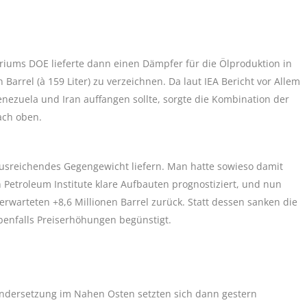
iums DOE lieferte dann einen Dämpfer für die Ölproduktion in
Barrel (à 159 Liter) zu verzeichnen. Da laut IEA Bericht vor Allem
enezuela und Iran auffangen sollte, sorgte die Kombination der
ach oben.
usreichendes Gegengewicht liefern. Man hatte sowieso damit
Petroleum Institute klare Aufbauten prognostiziert, und nun
 erwarteten +8,6 Millionen Barrel zurück. Statt dessen sanken die
ebenfalls Preiserhöhungen begünstigt.
andersetzung im Nahen Osten setzten sich dann gestern