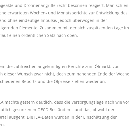
geakte und Drohnenangriffe recht besonnen reagiert. Man schien
Woche erwarteten Wochen- und Monatsberichte zur Entwicklung des
gend ohne eindeutige Impulse, jedoch überwogen in der
teigernden Elemente. Zusammen mit der sich zuspitzenden Lage im
lauf einen ordentlichen Satz nach oben.
lem die zahlreichen angekündigten Berichte zum Ölmarkt, von
 sich dieser Wunsch zwar nicht, doch zum nahenden Ende der Woch
chiedenen Reports und die Ölpreise ziehen wieder an.
IEA machte gestern deutlich, dass die Versorgungslage nach wie vo
 deutlich gesunkenen OECD Beständen – und das, obwohl der
artal ausgeht. Die IEA-Daten wurden in der Einschätzung der
en.