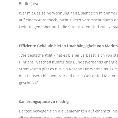
Berlin (ots)
Wer mit Gas seine Wohnung heizt, sieht sich mit immer w
auf einem Allzeithoch, nicht zuletzt verursacht durch
Lieferungen. Aber auch die Stromkosten sind zuletzt star
Effiziente Gebäude bieten Unabhängigkeit von Mark
„Die deutsche Politik hat es bisher verpasst, sich von
Hinrichs, Geschäftsführer des Bundesverbands energiee
Stromkosten gibt es nur ein Rezept: Die Wärme muss mi
den Häusern bleiben. Nur auf diese Weise sind Mieter
geschützt.“
Sanierungsquote zu niedrig
Derzeit bewegen sich die Sanierungen auf einem zu ni
allem besser in die Tiefe modernisiert werden. Denn: D