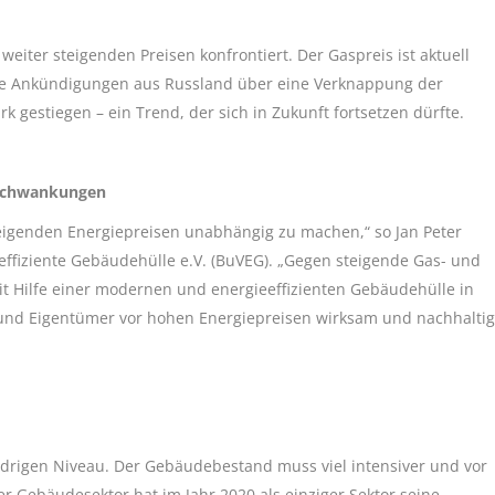
eiter steigenden Preisen konfrontiert. Der Gaspreis ist aktuell
 die Ankündigungen aus Russland über eine Verknappung der
k gestiegen – ein Trend, der sich in Zukunft fortsetzen dürfte.
tschwankungen
 steigenden Energiepreisen unabhängig zu machen,“ so Jan Peter
ffiziente Gebäudehülle e.V. (BuVEG). „Gegen steigende Gas- und
t Hilfe einer modernen und energieeffizienten Gebäudehülle in
 und Eigentümer vor hohen Energiepreisen wirksam und nachhaltig
edrigen Niveau. Der Gebäudebestand muss viel intensiver und vor
er Gebäudesektor hat im Jahr 2020 als einziger Sektor seine