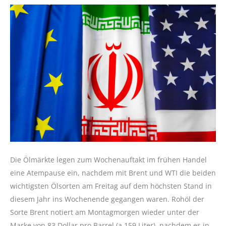
Die Ölmärkte legen zum Wochenauftakt im frühen Handel
eine Atempause ein, nachdem mit Brent und WTI die beiden
wichtigsten Ölsorten am Freitag auf dem höchsten Stand in
diesem Jahr ins Wochenende gegangen waren. Rohöl der
Sorte Brent notiert am Montagmorgen wieder unter der
Marke von 83 Dollar pro Barrel (a 159 Liter), nachdem es in