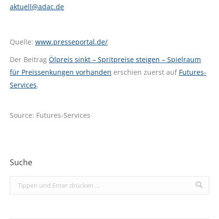
aktuell@adac.de
Quelle:
www.presseportal.de/
Der Beitrag
Ölpreis sinkt – Spritpreise steigen – Spielraum
für Preissenkungen vorhanden
erschien zuerst auf
Futures-
Services
.
Source: Futures-Services
Suche
Search: