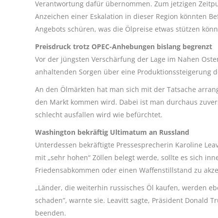
Verantwortung dafür übernommen. Zum jetzigen Zeitpun
Anzeichen einer Eskalation in dieser Region könnten B
Angebots schüren, was die Ölpreise etwas stützen könn
Preisdruck trotz OPEC-Anhebungen bislang begrenzt
Vor der jüngsten Verschärfung der Lage im Nahen Osten
anhaltenden Sorgen über eine Produktionssteigerung d
An den Ölmärkten hat man sich mit der Tatsache arrangi
den Markt kommen wird. Dabei ist man durchaus zuversi
schlecht ausfallen wird wie befürchtet.
Washington bekräftig Ultimatum an Russland
Unterdessen bekräftigte Pressesprecherin Karoline Lea
mit „sehr hohen“ Zöllen belegt werde, sollte es sich inn
Friedensabkommen oder einen Waffenstillstand zu akze
„Länder, die weiterhin russisches Öl kaufen, werden ebe
schaden”, warnte sie. Leavitt sagte, Präsident Donald T
beenden.