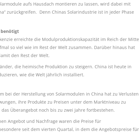
Solarmodule aufs Hausdach montieren zu lassen, wird dabei mit
a“ zurückgreifen. Denn Chinas Solarindustrie ist in jeder Phase
 benötigt
ie erreichte die Modulproduktionskapazität im Reich der Mitte
nfmal so viel wie im Rest der Welt zusammen. Darüber hinaus hat
 damit den Rest der Welt.
der, die heimische Produktion zu steigern. China ist heute in
zieren, wie die Welt jährlich installiert.
oom bei der Herstellung von Solarmodulen in China hat zu Verlusten
zwungen, ihre Produkte zu Preisen unter dem Marktniveau zu
das Überangebot noch bis zu zwei Jahre fortbestehen.
hen Angebot und Nachfrage waren die Preise für
sbesondere seit dem vierten Quartal, in dem die Angebotspreise für