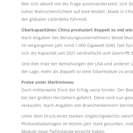
Wer sich aktuell mit der Frage auseinandersetzt, sich 
hoher Wahrscheinlichkeit auf eine Modell „Made in Chin
der globalen Lieferkette führend.
Überkapazitäten: China produziert doppelt so viel wie
Nach Angaben des Beratungsunternehmens Wood Mackenz
im vergangenen Jahr rund 1.000 Gigawatt (GW), fast fü
sich die Kapazität seit 2021 verdreifacht und übertrifft
Und dies trotz der Bemühungen der USA und anderer Län
der Lage, mehr als doppelt so viele Solarmodule zu produ
Preise unter Marktniveau
Doch mittlerweile frisst der Erfolg seine Kinder. Der B
bei den großen Herstellern geführt. Diese sind nun ge
verkaufen. Nach Angaben von Branchenkennern könnte 
Unter dem Druck eines starken Ungleichgewichts zwisc
Photovoltaikanlagen im letzten Jahr stark gesunken, in
Module neue Tiefststände erreicht haben.