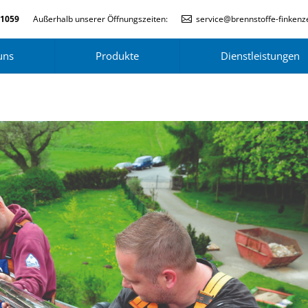
-1059
Außerhalb unserer Öffnungszeiten:
service@brennstoffe-finkenze
uns
Produkte
Dienstleistungen