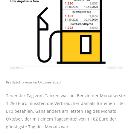
Kraftstoffpreise im Oktober 2020
Teuerster Tag zum Tanken war bei Benzin der Monatserste.
1,250 Euro mussten die Verbraucher damals für einen Liter
E10 bezahlen. Ganz anders am letzten Tag des Monats
Oktober, der mit einem Tagesmittel von 1,182 Euro der
günstigste Tag des Monats war.