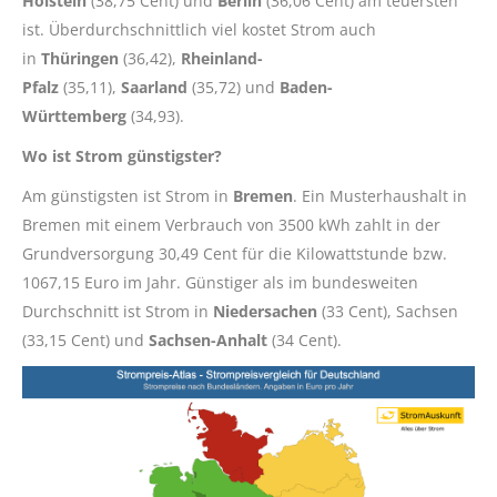
Holstein
(38,75 Cent) und
Berlin
(36,06 Cent) am teuersten
ist. Überdurchschnittlich viel kostet Strom auch
in
Thüringen
(36,42),
Rheinland-
Pfalz
(35,11),
Saarland
(35,72) und
Baden-
Württemberg
(34,93).
Wo ist Strom günstigster?
Am günstigsten ist Strom in
Bremen
. Ein Musterhaushalt in
Bremen mit einem Verbrauch von 3500 kWh zahlt in der
Grundversorgung 30,49 Cent für die Kilowattstunde bzw.
1067,15 Euro im Jahr. Günstiger als im bundesweiten
Durchschnitt ist Strom in
Niedersachen
(33 Cent), Sachsen
(33,15 Cent) und
Sachsen-Anhalt
(34 Cent).