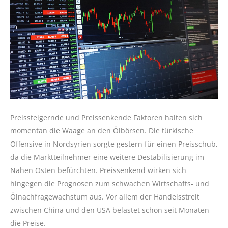
Preissteigernde und Preissenkende Faktoren halten sich
momentan die Waage an den Ölbörsen. Die türkische
Offensive in Nordsyrien sorgte gestern für einen Preisschub,
da die Marktteilnehmer eine weitere Destabilisierung im
Nahen Osten befürchten. Preissenkend wirken sich
hingegen die Prognosen zum schwachen Wirtschafts- und
Ölnachfragewachstum aus. Vor allem der Handelsstreit
zwischen China und den USA belastet schon seit Monaten
die Preise.