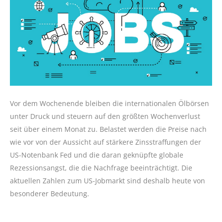
Vor dem Wochenende bleiben die internationalen Ölbörsen
unter Druck und steuern auf den größten Wochenverlust
seit über einem Monat zu. Belastet werden die Preise nach
wie vor von der Aussicht auf stärkere Zinsstraffungen der
US-Notenbank Fed und die daran geknüpfte globale
Rezessionsangst, die die Nachfrage beeinträchtigt. Die
aktuellen Zahlen zum US-Jobmarkt sind deshalb heute von
besonderer Bedeutung.