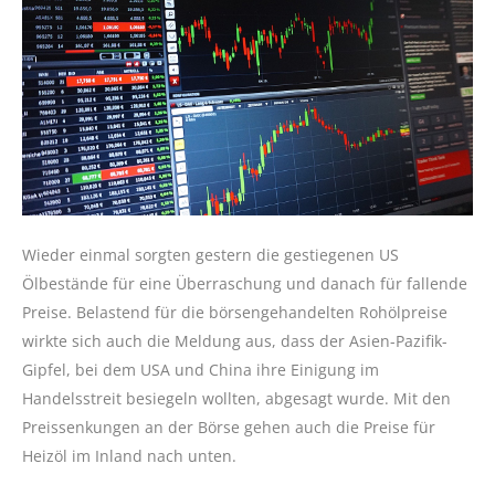
Wieder einmal sorgten gestern die gestiegenen US
Ölbestände für eine Überraschung und danach für fallende
Preise. Belastend für die börsengehandelten Rohölpreise
wirkte sich auch die Meldung aus, dass der Asien-Pazifik-
Gipfel, bei dem USA und China ihre Einigung im
Handelsstreit besiegeln wollten, abgesagt wurde. Mit den
Preissenkungen an der Börse gehen auch die Preise für
Heizöl im Inland nach unten.