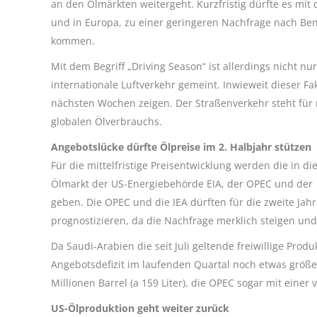
an den Ölmärkten weitergeht. Kurzfristig dürfte es mit 
und in Europa, zu einer geringeren Nachfrage nach Be
kommen.
Mit dem Begriff „Driving Season“ ist allerdings nicht 
internationale Luftverkehr gemeint. Inwieweit dieser Fa
nächsten Wochen zeigen. Der Straßenverkehr steht für 
globalen Ölverbrauchs.
Angebotslücke dürfte Ölpreise im 2. Halbjahr stützen
Für die mittelfristige Preisentwicklung werden die in
Ölmarkt der US-Energiebehörde EIA, der OPEC und der 
geben. Die OPEC und die IEA dürften für die zweite Jah
prognostizieren, da die Nachfrage merklich steigen und
Da Saudi-Arabien die seit Juli geltende freiwillige Prod
Angebotsdefizit im laufenden Quartal noch etwas größer 
Millionen Barrel (a 159 Liter), die OPEC sogar mit einer 
US-Ölproduktion geht weiter zurück