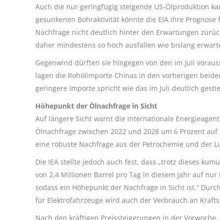
Auch die nur geringfügig steigende US-Ölproduktion kann
gesunkenen Bohraktivität könnte die EIA ihre Prognose
Nachfrage nicht deutlich hinter den Erwartungen zurückb
daher mindestens so hoch ausfallen wie bislang erwart
Gegenwind dürften sie hingegen von den im Juli vorau
lagen die Rohölimporte Chinas in den vorherigen beid
geringere Importe spricht wie das im Juli deutlich gesti
Höhepunkt der Ölnachfrage in Sicht
Auf längere Sicht warnt die Internationale Energieagent
Ölnachfrage zwischen 2022 und 2028 um 6 Prozent auf 1
eine robuste Nachfrage aus der Petrochemie und der Lu
Die IEA stellte jedoch auch fest, dass „trotz dieses ku
von 2,4 Millionen Barrel pro Tag in diesem Jahr auf nur
sodass ein Höhepunkt der Nachfrage in Sicht ist.“ Du
für Elektrofahrzeuge wird auch der Verbrauch an Kraft
Nach den kräftigen Preissteigerungen in der Vorwoche,