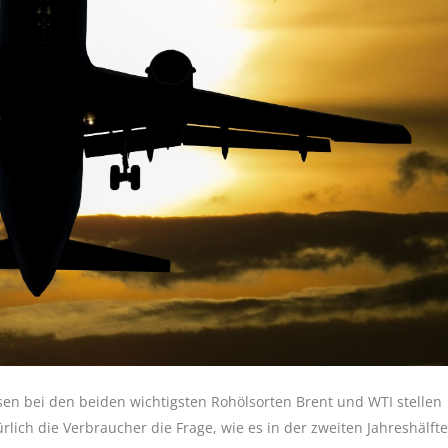
n bei den beiden wichtigsten Rohölsorten Brent und WTI stellen
ürlich die Verbraucher die Frage, wie es in der zweiten Jahreshälfte