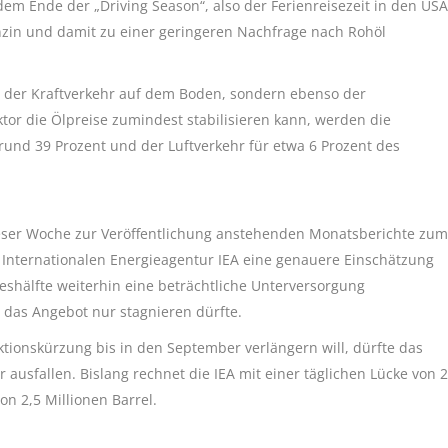
dem Ende der „Driving Season“, also der Ferienreisezeit in den USA
nzin und damit zu einer geringeren Nachfrage nach Rohöl
nur der Kraftverkehr auf dem Boden, sondern ebenso der
ktor die Ölpreise zumindest stabilisieren kann, werden die
rund 39 Prozent und der Luftverkehr für etwa 6 Prozent des
 dieser Woche zur Veröffentlichung anstehenden Monatsberichte zum
Internationalen Energieagentur IEA eine genauere Einschätzung
reshälfte weiterhin eine beträchtliche Unterversorgung
 das Angebot nur stagnieren dürfte.
uktionskürzung bis in den September verlängern will, dürfte das
ausfallen. Bislang rechnet die IEA mit einer täglichen Lücke von 2
von 2,5 Millionen Barrel.