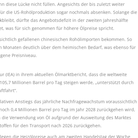
 diese Lücke nicht füllen. Angesichts der bis zuletzt weiter
 für die US-Rohölproduktion sogar nochmals absenken. Solange die
leibt, dürfte das Angebotsdefizit in der zweiten Jahreshälfte
et, was für sich genommen für höhere Ölpreise spricht.
ssichtlich gefallenen chinesischen Rohölimporten bekommen. So
en Monaten deutlich über dem heimischen Bedarf, was ebenso für
egene Preisniveau.
ur (IEA) in ihrem aktuellen Ölmarktbericht, dass die weltweite
05,7 Millionen Barrel pro Tag steigen werde, „unterstützt durch
ftfahrt“.
mulativen Anstiegs das jährliche Nachfragewachstum voraussichtlich
 noch 0,4 Millionen Barrel pro Tag im Jahr 2028 zurückgehen wird,
rch die Verwendung von Öl aufgrund der Ausweitung des Marktes
stoffen für den Transport nach 2026 zurückgehen.
 legen die Heizölpreise auch am zweiten Handelstag der Woche