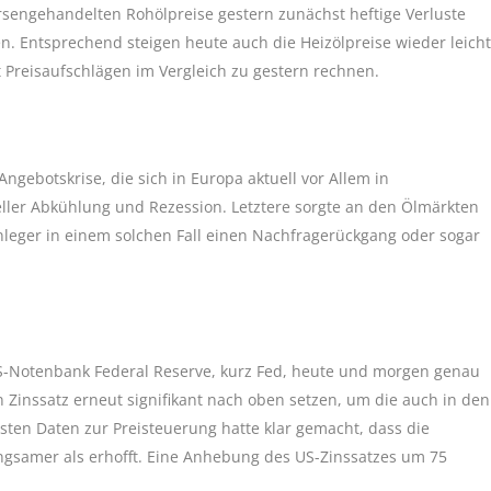
örsengehandelten Rohölpreise gestern zunächst heftige Verluste
n. Entsprechend steigen heute auch die Heizölpreise wieder leicht
reisaufschlägen im Vergleich zu gestern rechnen.
gebotskrise, die sich in Europa aktuell vor Allem in
ller Abkühlung und Rezession. Letztere sorgte an den Ölmärkten
nleger in einem solchen Fall einen Nachfragerückgang oder sogar
US-Notenbank Federal Reserve, kurz Fed, heute und morgen genau
n Zinssatz erneut signifikant nach oben setzen, um die auch in den
sten Daten zur Preisteuerung hatte klar gemacht, dass die
 langsamer als erhofft. Eine Anhebung des US-Zinssatzes um 75