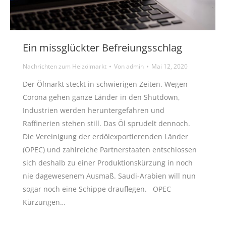
Ein missglückter Befreiungsschlag
Nachrichten zum Heizölmarkt
Von
admin
Mai 12, 2020
Der Ölmarkt steckt in schwierigen Zeiten. Wegen
Corona gehen ganze Länder in den Shutdown,
Industrien werden heruntergefahren und
Raffinerien stehen still. Das Öl sprudelt dennoch.
Die Vereinigung der erdölexportierenden Länder
(OPEC) und zahlreiche Partnerstaaten entschlossen
sich deshalb zu einer Produktionskürzung in noch
nie dagewesenem Ausmaß. Saudi-Arabien will nun
sogar noch eine Schippe drauflegen. OPEC
Kürzungen…