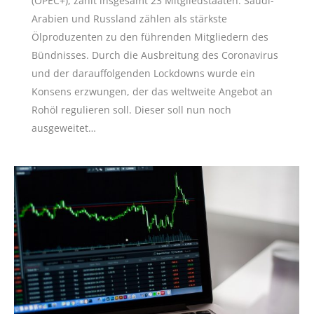
(OPEC+), zählt insgesamt 23 Mitgliedstaaten. Saudi-
Arabien und Russland zählen als stärkste
Ölproduzenten zu den führenden Mitgliedern des
Bündnisses. Durch die Ausbreitung des Coronavirus
und der darauffolgenden Lockdowns wurde ein
Konsens erzwungen, der das weltweite Angebot an
Rohöl regulieren soll. Dieser soll nun noch
ausgeweitet…