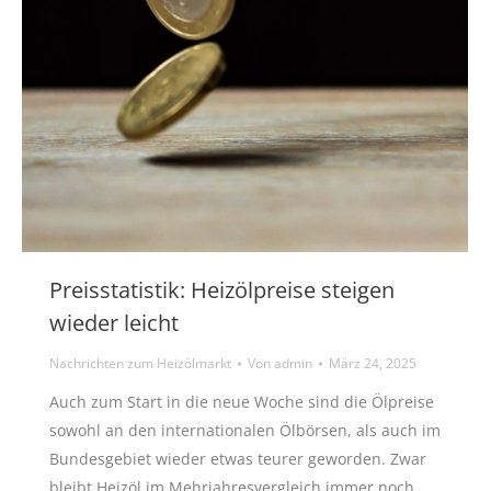
Preisstatistik: Heizölpreise steigen
wieder leicht
Nachrichten zum Heizölmarkt
Von
admin
März 24, 2025
Auch zum Start in die neue Woche sind die Ölpreise
sowohl an den internationalen Ölbörsen, als auch im
Bundesgebiet wieder etwas teurer geworden. Zwar
bleibt Heizöl im Mehrjahresvergleich immer noch