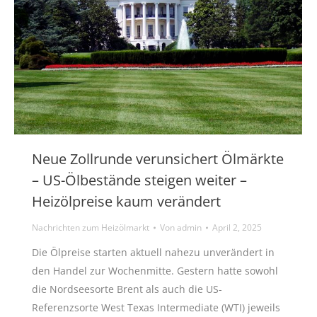
Neue Zollrunde verunsichert Ölmärkte
– US-Ölbestände steigen weiter –
Heizölpreise kaum verändert
Nachrichten zum Heizölmarkt
Von
admin
April 2, 2025
Die Ölpreise starten aktuell nahezu unverändert in
den Handel zur Wochenmitte. Gestern hatte sowohl
die Nordseesorte Brent als auch die US-
Referenzsorte West Texas Intermediate (WTI) jeweils