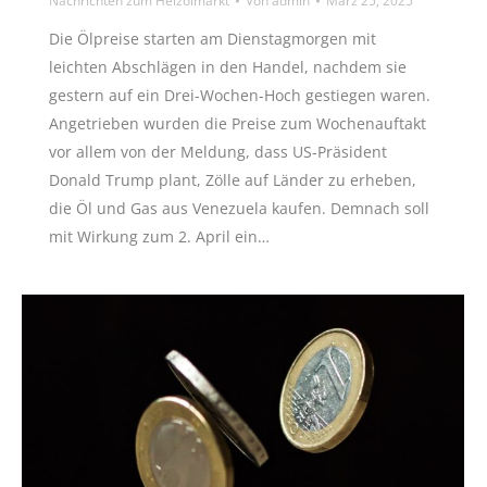
Nachrichten zum Heizölmarkt
Von
admin
März 25, 2025
Die Ölpreise starten am Dienstagmorgen mit
leichten Abschlägen in den Handel, nachdem sie
gestern auf ein Drei-Wochen-Hoch gestiegen waren.
Angetrieben wurden die Preise zum Wochenauftakt
vor allem von der Meldung, dass US-Präsident
Donald Trump plant, Zölle auf Länder zu erheben,
die Öl und Gas aus Venezuela kaufen. Demnach soll
mit Wirkung zum 2. April ein…