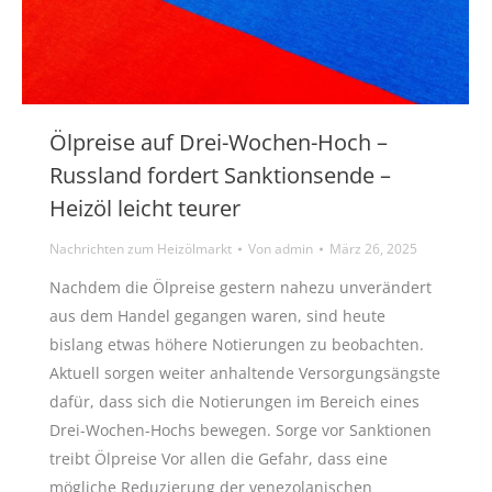
Ölpreise auf Drei-Wochen-Hoch –
Russland fordert Sanktionsende –
Heizöl leicht teurer
Nachrichten zum Heizölmarkt
Von
admin
März 26, 2025
Nachdem die Ölpreise gestern nahezu unverändert
aus dem Handel gegangen waren, sind heute
bislang etwas höhere Notierungen zu beobachten.
Aktuell sorgen weiter anhaltende Versorgungsängste
dafür, dass sich die Notierungen im Bereich eines
Drei-Wochen-Hochs bewegen. Sorge vor Sanktionen
treibt Ölpreise Vor allen die Gefahr, dass eine
mögliche Reduzierung der venezolanischen