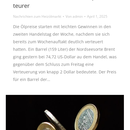
teurer
Nachrichten zum Heizölmarkt
Von
admin
April 1, 2025
Die Ölpreise starten mit leichten Gewinnen in den
zweiten Handelstag der Woche, nachdem sie sich
bereits zum Wochenauftakt deutlich verteuert
hatten. Ein Barrel (159 Liter) der Nordseesorte Brent
ging gestern bei 74,72 US-Dollar au dem Handel, was
gegenüber dem Schluss zum Freitag eine
Verteuerung von knapp 2 Dollar bedeutete. Der Preis
für ein Barrel der…