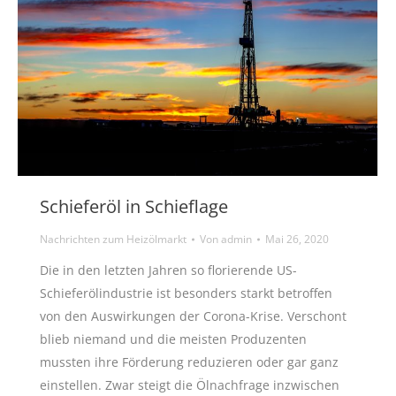
Schieferöl in Schieflage
Nachrichten zum Heizölmarkt
Von
admin
Mai 26, 2020
Die in den letzten Jahren so florierende US-
Schieferölindustrie ist besonders starkt betroffen
von den Auswirkungen der Corona-Krise. Verschont
blieb niemand und die meisten Produzenten
mussten ihre Förderung reduzieren oder gar ganz
einstellen. Zwar steigt die Ölnachfrage inzwischen