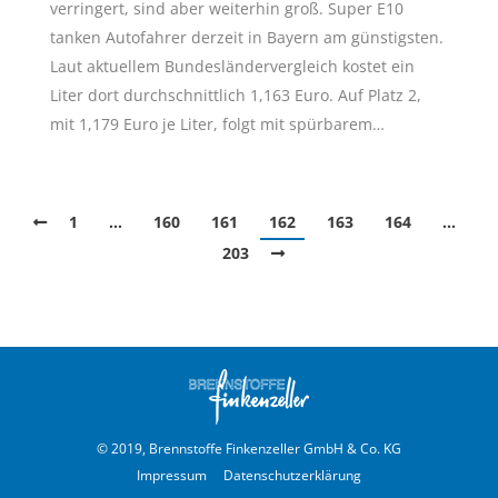
verringert, sind aber weiterhin groß. Super E10
tanken Autofahrer derzeit in Bayern am günstigsten.
Laut aktuellem Bundesländervergleich kostet ein
Liter dort durchschnittlich 1,163 Euro. Auf Platz 2,
mit 1,179 Euro je Liter, folgt mit spürbarem…
1
…
160
161
162
163
164
…
203
© 2019, Brennstoffe Finkenzeller GmbH & Co. KG
Impressum
Datenschutzerklärung