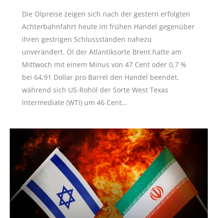
Die Ölpreise zeigen sich nach der gestern erfolgten
Achterbahnfahrt heute im frühen Handel gegenüber
ihren gestrigen Schlussständen nahezu
unverändert. Öl der Atlantiksorte Brent hatte am
Mittwoch mit einem Minus von 47 Cent oder 0,7 %
bei 64,91 Dollar pro Barrel den Handel beendet,
während sich US-Rohöl der Sorte West Texas
Intermediate (WTI) um 46 Cent…