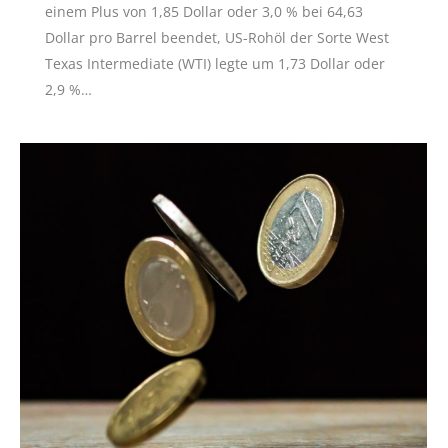
einem Plus von 1,85 Dollar oder 3,0 % bei 64,63
Dollar pro Barrel beendet, US-Rohöl der Sorte West
Texas Intermediate (WTI) legte um 1,73 Dollar oder
2,9 %…