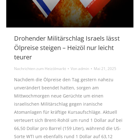
Drohender Militärschlag Israels lässt
Ölpreise steigen – Heizöl nur leicht
teurer
Nachrichten zum Heizölmarkt
Von
admin
Mai 21, 2025
Nachdem die Ölpreise den Tag gestern nahezu
unverändert beendet hatten, sorgen am
Mittwochmorgen neue Gerüchte um einen
israelischen Militärschlag gegen iranische
Atomanlagen für kräftige Kursaufschläge. Aktuell
verteuert sich Brent-Rohöl um rund 1 Dollar auf bei
66,50 Dollar pro Barrel (159 Liter), während die US-
Sorte WTI um ebenfalls rund 1 Dollar auf 63,12