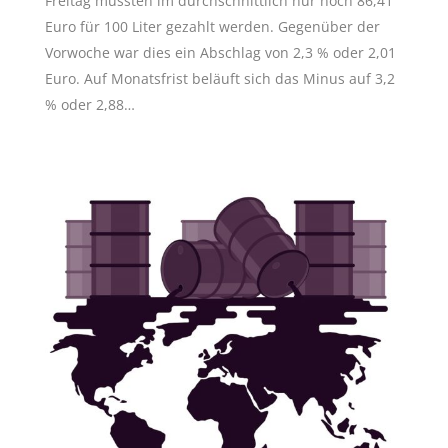
Freitag mussten im durchschnittlich nur noch 86,41
Euro für 100 Liter gezahlt werden. Gegenüber der
Vorwoche war dies ein Abschlag von 2,3 % oder 2,01
Euro. Auf Monatsfrist beläuft sich das Minus auf 3,2
% oder 2,88…