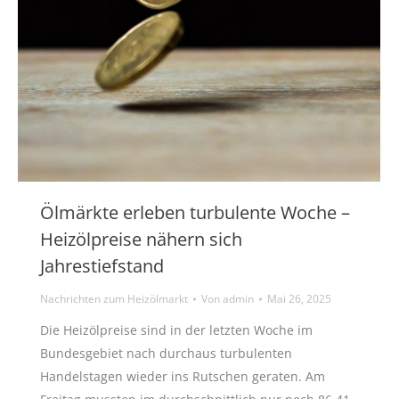
Ölmärkte erleben turbulente Woche –
Heizölpreise nähern sich
Jahrestiefstand
Nachrichten zum Heizölmarkt
Von
admin
Mai 26, 2025
Die Heizölpreise sind in der letzten Woche im
Bundesgebiet nach durchaus turbulenten
Handelstagen wieder ins Rutschen geraten. Am