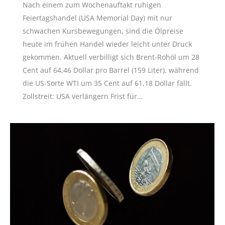
Nach einem zum Wochenauftakt ruhigen
Feiertagshandel (USA Memorial Day) mit nur
schwachen Kursbewegungen, sind die Ölpreise
heute im frühen Handel wieder leicht unter Druck
gekommen. Aktuell verbilligt sich Brent-Rohöl um 28
Cent auf 64,46 Dollar pro Barrel (159 Liter), während
die US-Sorte WTI um 35 Cent auf 61,18 Dollar fällt.
Zollstreit: USA verlängern Frist für…