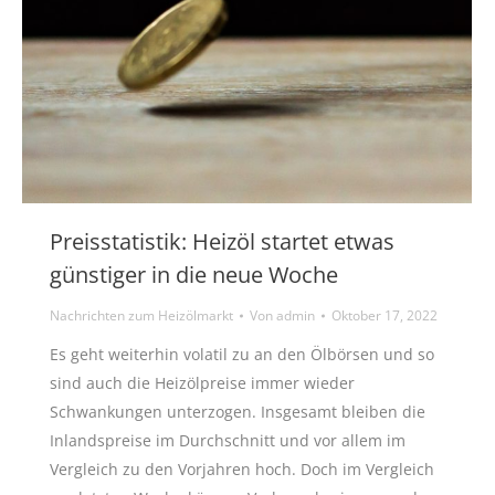
Preisstatistik: Heizöl startet etwas
günstiger in die neue Woche
Nachrichten zum Heizölmarkt
Von
admin
Oktober 17, 2022
Es geht weiterhin volatil zu an den Ölbörsen und so
sind auch die Heizölpreise immer wieder
Schwankungen unterzogen. Insgesamt bleiben die
Inlandspreise im Durchschnitt und vor allem im
Vergleich zu den Vorjahren hoch. Doch im Vergleich