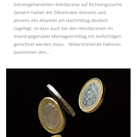
börsengehandelten Rohölpreise auf Richtungssuche.
Gestern hatten die Ölkontrakte diesseits und
jenseits des Atlantiks am Nachmittag deutlich
zugelegt, so dass auch bei den Heizölpreisen im
Inland gegenüber Montagvormittag mit Aufschlägen
gerechnet werden muss. Widerstreitende Faktoren
bestimmen den…