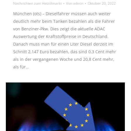
Nachrichten zum Heizölmarkt
Von
admin
Oktober 20, 2022
München (ots) – Dieselfahrer müssen auch weiter
deutlich mehr beim Tanken bezahlen als die Fahrer
von Benziner-Pkw. Dies zeigt die aktuelle ADAC
Auswertung der Kraftstoffpreise in Deutschland.
Danach muss man für einen Liter Diesel derzeit im
Schnitt 2,147 Euro bezahlen, das sind 0,3 Cent mehr
als in der vergangenen Woche und 20,8 Cent mehr,
als für…