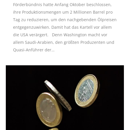
Förderbündnis hatte Anfang Oktober beschlossen,
ihre Produktionsmengen um 2 Millionen Barrel pro
Tag zu reduzieren, um den nachgebenden Ölpreisen
entgegenzuwirken. Damit hat das Kartell vor allem
die USA verärgert. Denn Washington macht vor
allem Saudi-Arabien, den größten Produzenten und
Quasi-Anführer der…