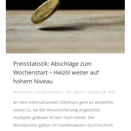
Preisstatistik: Abschläge zum
Wochenstart – Heizöl weiter auf
hohem Niveau
Nachrichten zum Heizölmarkt
Von
admin
Oktober 24, 2022
An den internationalen Ölbörsen geht es weiterhin
volatil zu, da die Verunsicherung angesichts
multipler globaler Krisen hoch bleibt. Die
Heizölpreise geben im bundesweiten Durchschnitt