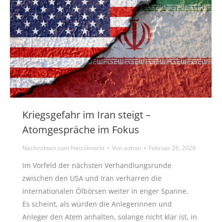
Kriegsgefahr im Iran steigt –
Atomgespräche im Fokus
Nachrichten zum Heizölmarkt
Von
admin
Februar 26, 2026
Im Vorfeld der nächsten Verhandlungsrunde
zwischen den USA und Iran verharren die
internationalen Ölbörsen weiter in enger Spanne.
Es scheint, als würden die Anlegerinnen und
Anleger den Atem anhalten, solange nicht klar ist, in