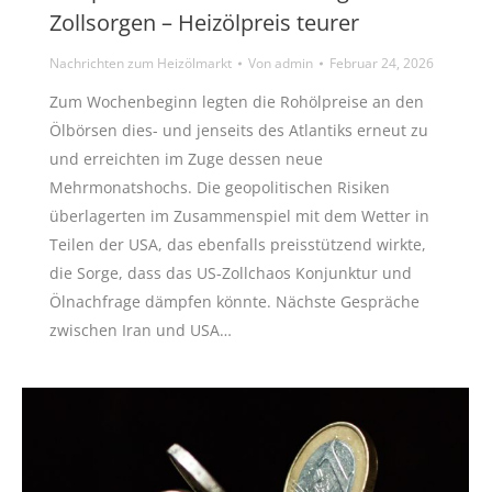
Zollsorgen – Heizölpreis teurer
Nachrichten zum Heizölmarkt
Von
admin
Februar 24, 2026
Zum Wochenbeginn legten die Rohölpreise an den
Ölbörsen dies- und jenseits des Atlantiks erneut zu
und erreichten im Zuge dessen neue
Mehrmonatshochs. Die geopolitischen Risiken
überlagerten im Zusammenspiel mit dem Wetter in
Teilen der USA, das ebenfalls preisstützend wirkte,
die Sorge, dass das US-Zollchaos Konjunktur und
Ölnachfrage dämpfen könnte. Nächste Gespräche
zwischen Iran und USA…