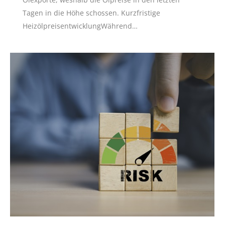
Tagen in die Höhe schossen. Kurzfristige
HeizölpreisentwicklungWährend…