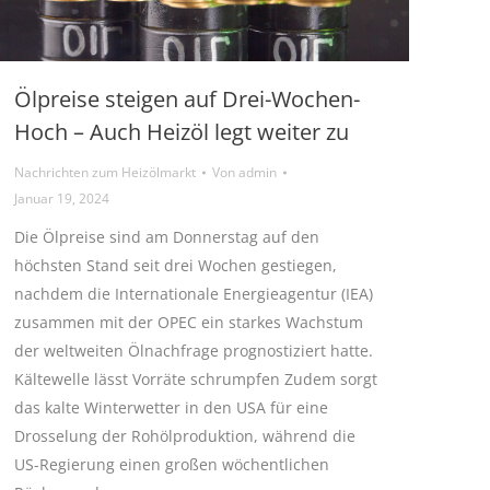
Ölpreise steigen auf Drei-Wochen-
Hoch – Auch Heizöl legt weiter zu
Nachrichten zum Heizölmarkt
Von
admin
Januar 19, 2024
Die Ölpreise sind am Donnerstag auf den
höchsten Stand seit drei Wochen gestiegen,
nachdem die Internationale Energieagentur (IEA)
zusammen mit der OPEC ein starkes Wachstum
der weltweiten Ölnachfrage prognostiziert hatte.
Kältewelle lässt Vorräte schrumpfen Zudem sorgt
das kalte Winterwetter in den USA für eine
Drosselung der Rohölproduktion, während die
US-Regierung einen großen wöchentlichen