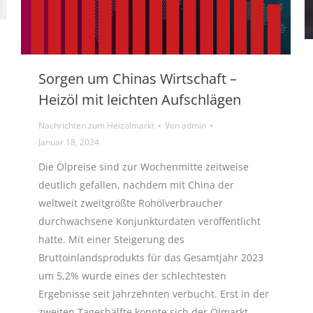
Sorgen um Chinas Wirtschaft –
Heizöl mit leichten Aufschlägen
Nachrichten zum Heizölmarkt
Von
admin
Januar 18, 2024
Die Ölpreise sind zur Wochenmitte zeitweise
deutlich gefallen, nachdem mit China der
weltweit zweitgrößte Rohölverbraucher
durchwachsene Konjunkturdaten veröffentlicht
hatte. Mit einer Steigerung des
Bruttoinlandsprodukts für das Gesamtjahr 2023
um 5,2% wurde eines der schlechtesten
Ergebnisse seit Jahrzehnten verbucht. Erst in der
zweiten Tageshälfte konnte sich der Ölmarkt