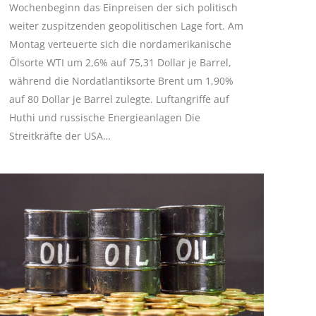
Wochenbeginn das Einpreisen der sich politisch
weiter zuspitzenden geopolitischen Lage fort. Am
Montag verteuerte sich die nordamerikanische
Ölsorte WTI um 2,6% auf 75,31 Dollar je Barrel,
während die Nordatlantiksorte Brent um 1,90%
auf 80 Dollar je Barrel zulegte. Luftangriffe auf
Huthi und russische Energieanlagen Die
Streitkräfte der USA…