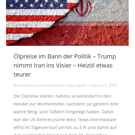
Ölpreise im Bann der Politik – Trump
nimmt Iran ins Visier – Heizöl etwas
teurer
Nachrichten zum Heizölmarkt
Von
admin
Februar 5, 2025
Die Ölpreise starten nahezu unverändert in den
Handel zur Wochenmitte, nachdem sie gestern eine
wahre Berg- und Talfahrt hingelegt hatten. Dabei
war die US-Referenzsorte West Texas Intermediate
(WTI) im Tagesverlauf um bis zu 3 % und damit auf