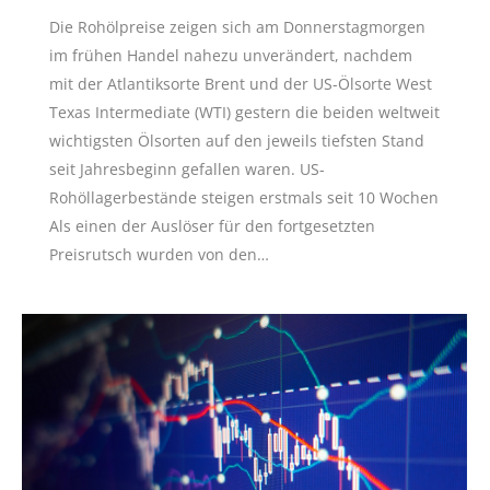
Die Rohölpreise zeigen sich am Donnerstagmorgen
im frühen Handel nahezu unverändert, nachdem
mit der Atlantiksorte Brent und der US-Ölsorte West
Texas Intermediate (WTI) gestern die beiden weltweit
wichtigsten Ölsorten auf den jeweils tiefsten Stand
seit Jahresbeginn gefallen waren. US-
Rohöllagerbestände steigen erstmals seit 10 Wochen
Als einen der Auslöser für den fortgesetzten
Preisrutsch wurden von den…