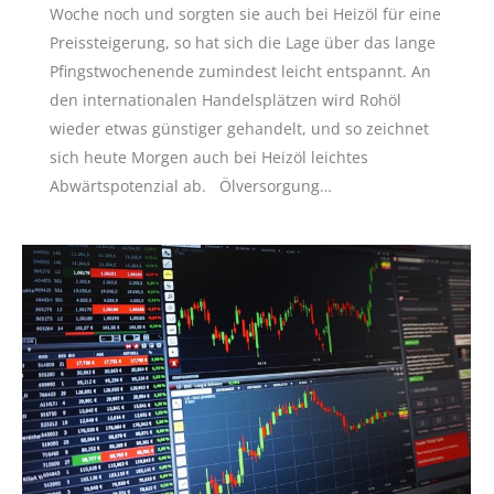
Woche noch und sorgten sie auch bei Heizöl für eine
Preissteigerung, so hat sich die Lage über das lange
Pfingstwochenende zumindest leicht entspannt. An
den internationalen Handelsplätzen wird Rohöl
wieder etwas günstiger gehandelt, und so zeichnet
sich heute Morgen auch bei Heizöl leichtes
Abwärtspotenzial ab. Ölversorgung…