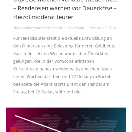
– Reedereien warnen vor Dauerkrise –
Heizöl moderat teurer
Nachrichten zum Heizölmarkt
Von
admin
Februar 12, 2024
Für Heizölkäufer stellt die aktuelle Entwicklung an
den Ölmärkten eine Belastung für deren Geldbeutel
dar. In der letzten Woche war es den Ölmärkten
gelungen, die in der Vorwoche erlittenen
Kursverluste nahezu wieder wettzumachen. Nach
einem Wochenstart bei rund 77 Dollar pro Barrel,
beendete die Atlantiksorte Brent den Handel am
Freitag bei 82 Dollar, während die…