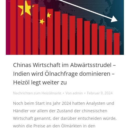
Chinas Wirtschaft im Abwärtsstrudel –
Indien wird Ölnachfrage dominieren –
Heizöl legt weiter zu
Nachrichten zum Heizölmarkt
Von
admin
Februar 9, 2024
Noch beim Start ins Jahr 2024 hatten Analysten und
Händler vor allem der Zustand der chinesischen
Wirtschaft genannt, der darüber entscheiden würde,
wohin die Preise an den Ölmärkten in den