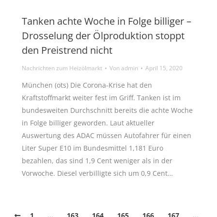
Tanken achte Woche in Folge billiger –
Drosselung der Ölproduktion stoppt
den Preistrend nicht
Nachrichten zum Heizölmarkt
Von
admin
April 15, 2020
München (ots) Die Corona-Krise hat den
Kraftstoffmarkt weiter fest im Griff. Tanken ist im
bundesweiten Durchschnitt bereits die achte Woche
in Folge billiger geworden. Laut aktueller
Auswertung des ADAC müssen Autofahrer für einen
Liter Super E10 im Bundesmittel 1,181 Euro
bezahlen, das sind 1,9 Cent weniger als in der
Vorwoche. Diesel verbilligte sich um 0,9 Cent…
1
…
163
164
165
166
167
…