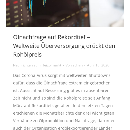
Ölnachfrage auf Rekordtief –
Weltweite Überversorgung drückt den
Rohölpreis
Nachrichten zum Heizölmarkt
Von
admin
April 18, 2020
Das Corona-Virus sorgt mit weltweiten Shutdowns
dafür, dass die Ölnachfrage extrem eingebrochen
ist. Aussicht auf Besserung gibt es in absehbarer
Zeit nicht und so sind die Rohölpreise seit Anfang
März auf Rekordtiefs gefallen. In den letzten Tagen
erschienen die Monatsberichte der drei wichtigsten
Verbände zu Ölproduktion und Nachfrage, darunter
auch der Organisation erdölexportierender Länder