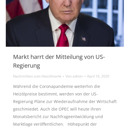
Markt harrt der Mitteilung von US-
Regierung
Nachrichten zum Heizölmarkt
Von
admin
April 16, 2020
Während die Coronapandemie weiterhin die
Heizölpreise bestimmt, werden von der US-
Regierung Pläne zur Wiederaufnahme der Wirtschaft
geschmiedet. Auch die OPEC will heute ihren
Monatsbericht zur Nachfrageentwicklung und
Marktlage veröffentlichen. Höhepunkt der