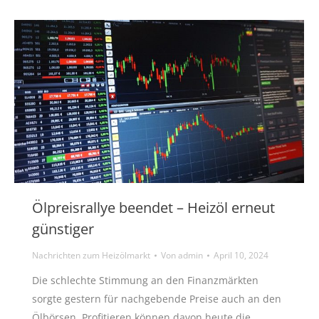
Ölpreisrallye beendet – Heizöl erneut
günstiger
Nachrichten zum Heizölmarkt
Von
admin
April 10, 2024
Die schlechte Stimmung an den Finanzmärkten
sorgte gestern für nachgebende Preise auch an den
Ölbörsen. Profitieren können davon heute die