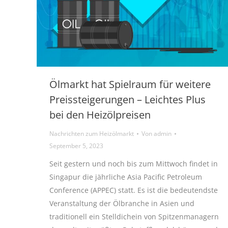
Ölmarkt hat Spielraum für weitere
Preissteigerungen – Leichtes Plus
bei den Heizölpreisen
Nachrichten zum Heizölmarkt
Von
admin
September 5, 2023
Seit gestern und noch bis zum Mittwoch findet in
Singapur die jährliche Asia Pacific Petroleum
Conference (APPEC) statt. Es ist die bedeutendste
Veranstaltung der Ölbranche in Asien und
traditionell ein Stelldichein von Spitzenmanagern