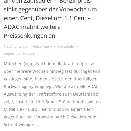
an den Zapfsäulen – Benzinpreis
sinkt gegenüber der Vorwoche um
einen Cent, Diesel um 1,1 Cent –
ADAC mahnt weitere
Preissenkungen an
Nachrichten zum Heizölmarkt
Von
admin
September 6, 2023
München (ots) – Nachdem die Kraftstoffpreise
über mehrere Wochen hinweg fast durchgehend
gestiegen sind, haben sie jetzt den überfälligen
Rückwärtsgang eingelegt. Wie die aktuelle ADAC
Auswertung der Kraftstoffpreise in Deutschland
zeigt, kostet ein Liter Super E10 im bundesweiten
Mittel 1,874 Euro – ein Minus von einem Cent
gegenüber der Vorwoche. Auch Diesel kostet im
Schnitt weniger:…